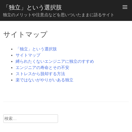
「独立」という選択肢
独立のメリットや注意点などを思いついたままに語るサイト
コ
ン
サイトマップ
テ
ン
ツ
「独立」という選択肢
へ
サイトマップ
ス
縛られたくないエンジニアに独立のすすめ
キ
エンジニアの寿命とその不安
ッ
プ
ストレスから脱却する方法
楽ではないがやりがいある独立
検
索: